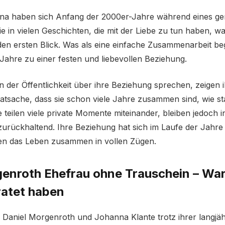
na haben sich Anfang der 2000er-Jahre während eines g
e in vielen Geschichten, die mit der Liebe zu tun haben, wa
den ersten Blick. Was als eine einfache Zusammenarbeit be
 Jahre zu einer festen und liebevollen Beziehung.
in der Öffentlichkeit über ihre Beziehung sprechen, zeige
 Tatsache, dass sie schon viele Jahre zusammen sind, wie st
e teilen viele private Momente miteinander, bleiben jedoch i
zurückhaltend. Ihre Beziehung hat sich im Laufe der Jahre s
ßen das Leben zusammen in vollen Zügen.
genroth Ehefrau ohne Trauschein – Wa
ratet haben
 Daniel Morgenroth und Johanna Klante trotz ihrer langjä