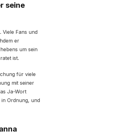
r seine
t. Viele Fans und
chdem er
Aufhebens um sein
atet ist.
chung für viele
hung mit seiner
das Ja-Wort
n in Ordnung, und
hanna