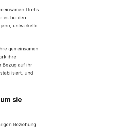
emeinsamen Drehs
r es bei den
gann, entwickelte
n ihre gemeinsamen
ark ihre
n Bezug auf ihr
tabilisiert, und
rum sie
hrigen Beziehung