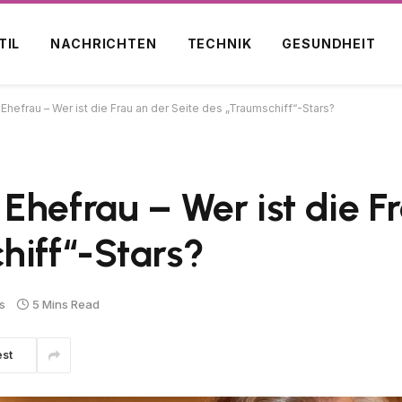
TIL
NACHRICHTEN
TECHNIK
GESUNDHEIT
Ehefrau – Wer ist die Frau an der Seite des „Traumschiff“-Stars?
Ehefrau – Wer ist die F
hiff“-Stars?
s
5 Mins Read
est