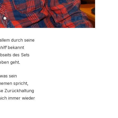
allem durch seine
iff
bekannt
bseits des Sets
eben geht.
 was sein
Themen spricht,
ese Zurückhaltung
 sich immer wieder