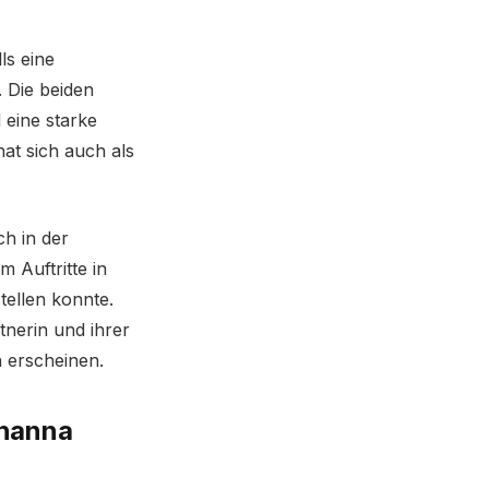
ls eine
 Die beiden
 eine starke
hat sich auch als
ch in der
 Auftritte in
tellen konnte.
tnerin und ihrer
n erscheinen.
ohanna